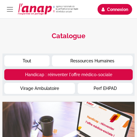
Passer au contenu principal
Connexion
Panneau latéral
Catalogue
Tout
Ressources Humaines
Handicap : réinventer l'offre médico-sociale
Virage Ambulatoire
Perf EHPAD